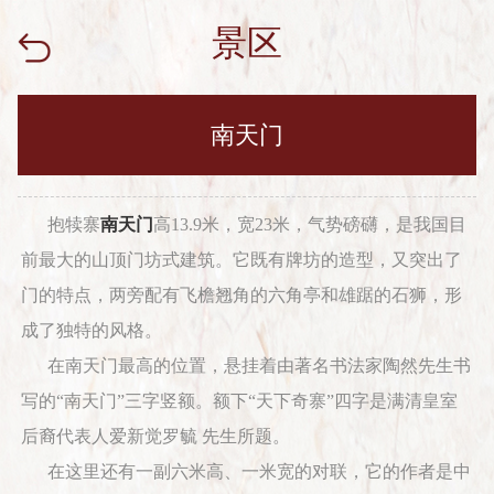
景区
南天门
抱犊寨
南天门
高13.9米，宽23米，气势磅礴，是我国目
前最大的山顶门坊式建筑。它既有牌坊的造型，又突出了
门的特点，两旁配有飞檐翘角的六角亭和雄踞的石狮，形
成了独特的风格。
在南天门最高的位置，悬挂着由著名书法家陶然先生书
写的“南天门”三字竖额。额下“天下奇寨”四字是满清皇室
后裔代表人爱新觉罗毓 先生所题。
在这里还有一副六米高、一米宽的对联，它的作者是中