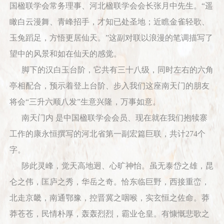
国楹联学会常务理事、河北楹联学会会长张月中先生。“遥
瞰白云漫舞、青峰招手，才知已处圣地；近瞧金雀轻歌、
玉兔蹈足，方悟更居仙天。”这副对联以浪漫的笔调描写了
望中的风景和如在仙天的感觉。
脚下的汉白玉台阶，它共有三十八级，同时左右的六角
亭相配合，预示着登上台阶、步入我们这座南天门的朋友
将会“三升六顺八发”生意兴隆，万事如意。
南天门内 是中国楹联学会会员、现在就在我们抱犊寨
工作的康永恒撰写的河北省第一副宏篇巨联，共计274个
字。
陟此灵峰，觉天高地迥、心旷神怡。虽无泰岱之雄，昆
仑之伟，匡庐之秀，华岳之奇。恰东临巨野，西接重峦，
北走京畿，南通鄂豫，控晋冀之咽喉，实玄恒之佐命。莽
莽苍苍，民情朴厚，轰轰烈烈，霸业仓皇。有慷慨悲歌之