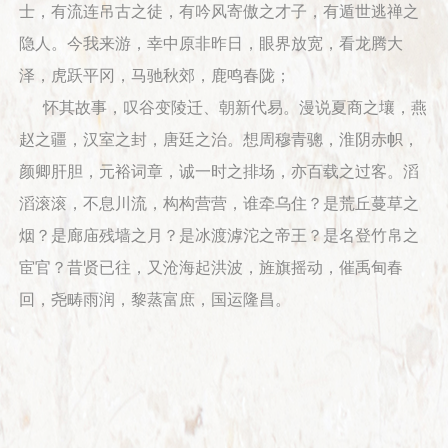
士，有流连吊古之徒，有吟风寄傲之才子，有遁世逃禅之
隐人。今我来游，幸中原非昨日，眼界放宽，看龙腾大
泽，虎跃平冈，马驰秋郊，鹿鸣春陇；
怀其故事，叹谷变陵迁、朝新代易。漫说夏商之壤，燕
赵之疆，汉室之封，唐廷之治。想周穆青骢，淮阴赤帜，
颜卿肝胆，元裕词章，诚一时之排场，亦百载之过客。滔
滔滚滚，不息川流，构构营营，谁牵乌住？是荒丘蔓草之
烟？是廊庙残墙之月？是冰渡滹沱之帝王？是名登竹帛之
宦官？昔贤已往，又沧海起洪波，旌旗摇动，催禹甸春
回，尧畴雨润，黎蒸富庶，国运隆昌。