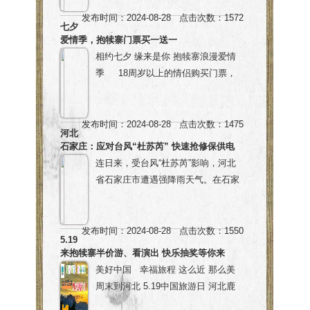
和秀丽山水，环抱路沿线乡村旅游发
圈： 抱犊寨广场→山前大道→环抱南
因索道年度维护工作需要，
发布时间：2024-08-28 点击次数：1572
展迅速，目前已打造了“土门关驿道小
路→土门关驿道小镇→白鹿泉支线→
七夕
我景区索道保养工程有所延迟，恢复
镇”“谷家峪美丽乡村”“岸下石窑小
爱情季，抱犊寨门票买一送一
西胡申→谷家峪→穿隧道→1314恋爱
运行时间另行通知！
镇”等知名旅游品牌，聚集形成了以抱
相约七夕 缘来是你 抱犊寨浪漫爱情
公路→山前大道→抱犊寨广场 全程共
给您带来
犊寨为中心的美丽乡村旅游目的地。
季 18周岁以上的情侣购买门票，
计17公里 赛前信息 一、交通指引 赛
的不便，敬请谅解！
亮点.02 龙雕图腾 限定奖牌 鹿泉，自
买一送一； 活动时间：8月11日至8
道入口处设有P1停车场，自驾车前往
感谢您的
古以来便是钟灵毓秀之地。这里山水
月31日 七夕当天（8月22日），除
的跑友根据封路时间与停车场封闭时
支持和理解！
相依，人文荟萃，仿佛是天地间的一
购买门票买一送一外，前100名购买
发布时间：2024-08-28 点击次数：1475
间提前安排计划。 注：停车场封闭时
河北
幅绝美的画卷。而云起龙骧，便是这
门票的游客赠送玫瑰花一支。 专属印
间为7:40-10:30，比赛当天P1停车场
石家庄：应对台风“杜苏芮” 快速抢修保供电
画卷中最引人注目的一笔。站在这
章打卡（8月22日） 购买门票的前
可免费停车。 “ 二、存衣指引 开放时
连日来，受台风“杜苏芮”影响，河北
里，人们仿佛能够感受到龙的呼吸，
100名游客免费获得爱情护照卡，和
间：会场设有存包处，跑友根据号段
省石家庄市遭遇强降雨天气。在石家
听到云的呢喃，目睹山河的壮丽。
你的那个她（他）一起打卡景区专属
在指定区域凭号码布进行存取包。 存
庄市井陉、平山等山区县，强降雨持
2024鹿泉迎春长跑奖牌为金色底色，
印章图案，解锁爱的密码。 盖章地
衣凭证：请将2024年石家庄·鹿泉迎
续冲刷导致部分供电设施受损。当地
圆形代表着功成圆满，世间万物和谐
点：游客中心售票处——南天门入口
春跑小号码布固定在存包外侧，号码
供电部门立即组织力量，开展现场抢
发布时间：2024-08-28 点击次数：1550
共处。龙雕图腾，代表着力量与智
——牛郎织女家
5.19
朝外。 存衣注意事项：贵重物品不要
修工作，全力恢复供电。为做好电力
来抱犊寨半价游、看演出 快乐抽奖等你来
慧，寓意着祥瑞与繁荣。整块奖牌以
存放在包内（如手机、有效证件、现
可靠供应，石家庄电力部门启动防汛
美好中国 幸福旅程 这么近 那么美
龙为主元素，它代表着力量与智慧，
金、各种钥匙、信用卡、掌上电脑
应急响应，156支应急队伍24小时在
周末到河北 5.19中国旅游日 河北鹿
寓意着祥瑞与繁荣。这块奖牌不仅仅
等）。如发生损坏或遗失，后果由选
岗，应急发电车机动待命，全力做好
泉分会场——抱犊寨景区 5.19当日门
是荣耀的象征，也寄托了完赛的喜
手本人承担。 起终点存包处开放时间