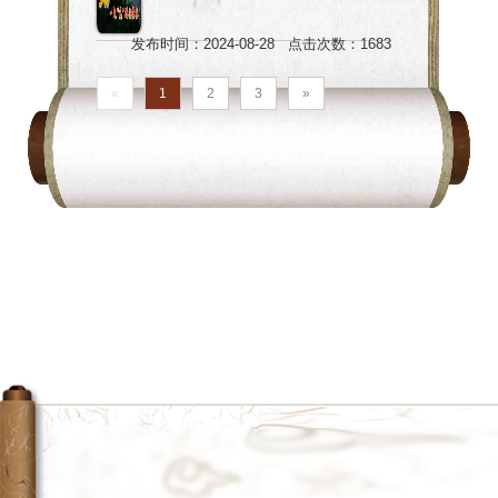
强降雨天气电力保障工作。
票半价优惠 成人票 30元 （原价65
悦。 亮点.03 激情开跑 美景
为6:50-12:00。 如超过领取时间没有
https://h.xinhuaxmt.com/vh512/share/11618262?
元）；学生票 15元 （原价30元） 游
发布时间：2024-08-28 点击次数：1683
同“鹿”2024鹿泉迎春长跑赛道环抱路
领取的，可于赛后1月19日前到赛事
d=134b291&channel=weixin 记者：
客中心广场大型文艺演出 超惠年卡发
顺时针一圈：抱犊寨广场→山前大道
组委会领取。如需邮寄，产生费用由
王昆 报道员：武玉琨 新华社音视频
«
1
2
3
»
售啦！！！ 成人卡88元；学生卡66
→环抱南路→土门关驿道小镇→白鹿
选手本人承担。逾期不领取，组委会
部制作 来源：新华社
元 一卡在手 免费畅游 清明、五
泉支线→西胡申→谷家峪→穿隧道
将按无人领取处理。 “ 三、检录指引
一、十一 节假日不可使用 只限本人
→1314恋爱公路→山前大道→抱犊寨
检录时间：6:30-8：15 检录凭证：请
使用 办理地点：抱犊寨游客中心售票
广场，全程共计17公里。 作为近年
将2024年石家庄·鹿泉迎春跑号码布
处 入园方式：身份证扫描入园
来热门的健身跑步打卡点，环抱犊寨
正确佩戴在胸前，不得折叠号码布上
公路因其绝美的自然风光和适宜的运
面的标识，如未正确佩戴号码布或未
动环境吸引了众多跑步爱好者，在这
按照要求在对应区域检录，裁判有权
条蜿蜒的道路上，不仅可以欣赏到秀
拒绝选手入场。 发枪时间：8:30 本
美的山景，还能在清新的空气中尽情
次活动采用一枪发令同时起跑的办
挥洒汗水，感受运动的乐趣。 亮
法。 赛中信息 01 补给点 组委会在活
点.04 特色美食 舌尖美味饮食是一种
动路线5km、10km、12.5km、15km
文化，是物质文化和社会风俗各部分
处设置4个补给点，其中12.5km补给
中最能反映民族和地区特色的一个组
点提供热水，为跑友在严寒中带来一
成部分。 此次鹿泉迎春长跑现场，为
股暖意。 02 医疗救护
众多跑友准备了水果、糕点、康师傅