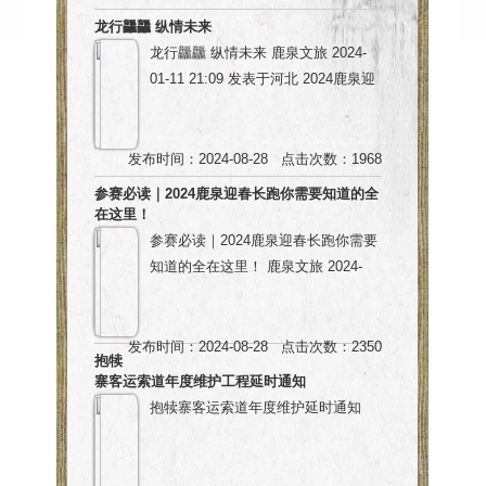
龙行龘龘 纵情未来
龙行龘龘 纵情未来 鹿泉文旅 2024-
01-11 21:09 发表于河北 2024鹿泉迎
春长跑 一“鹿”跑来 “泉”是风景 为丰富
人民精神文化生活 营造浓厚新春氛围
增强百姓体育热情 鹿泉区在龙春来临
发布时间：2024-08-28 点击次数：1968
之际 在环抱路沿线 策划举办2024鹿
参赛必读｜2024鹿泉迎春长跑你需要知道的全
泉迎春长跑赛 用蓬勃的激情 迎接新
在这里！
春到来 龙年吉祥 与美景同“鹿” 此次
参赛必读｜2024鹿泉迎春长跑你需要
鹿泉迎春长跑 共有四大亮点 小编为
知道的全在这里！ 鹿泉文旅 2024-
你一一揭晓 亮点.01 文化宝地 风景无
01-12 17:21 发表于河北 比赛安排 时
限 环抱路（环抱犊寨公路）以抱犊寨
间 2024年1月14日上午8:30 起终点
景区道路沿线的美丽乡村为基础，深
河北省石家庄市鹿泉区抱犊寨景区广
发布时间：2024-08-28 点击次数：2350
抱犊
挖乡村文化，发展特色旅游。 赛道沿
场 路线 环抱公路 领物 领物时间：
寨客运索道年度维护工程延时通知
途历史悠久，文化遗迹众多，有天下
2024年1月13日09:00—17:30 领物地
抱犊寨客运索道年度维护延时通知
奇寨抱犊寨、秦皇古驿道土门关、千
点： 石家庄市和平东路与谈中街丁字
年古村北薛庄、射鹿得泉白鹿泉等历
路口北保利天珺售楼处 详情点击 竞
尊敬的游客朋友：
史文化名地。 凭借着深厚的历史资源
赛路线图及海拔图 环抱路顺时针一