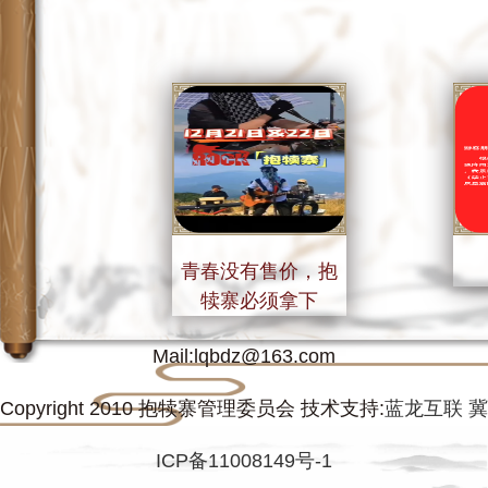
方便面及各种饮品，还特别奉上具有
浓浓鹿泉乡情香气扑鼻的大锅菜、酥
脆可口回味无穷的缸炉烧饼、热气腾
腾的大白馒头，凭借参赛号码条在大
家顺利完赛后即可大快朵颐享用各类
舌尖上的特色美味。 吃一碗咱鹿泉的
大锅菜，喜事连连，好运不断。
青春没有售价，抱
犊寨必须拿下
抱犊寨咨询投诉电话：0311-82013208 E-
Mail:lqbdz@163.com
Copyright 2010 抱犊寨管理委员会 技术支持:
蓝龙互联
冀
ICP备11008149号-1