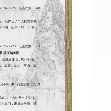
024-08-28 点击次数：943
行不仅体现了个人的文明素
小编一起来了解一下 参
景点管理制度配合工作人
024-08-28 点击次数：823
季 越夜越美丽
、宝藏遛娃地，8月4日晚
寨灯光、星空、音乐、啤酒、烧
. 为到场的小伙伴奉献一场
2:00 夜游直通票：40元/
1299元/晚 活动惊爆价
24-08-28 点击次数：2353
信息）可用于抵扣帐篷租赁
福利再加码： 微信转发官微
然成风 下面这些不文明行
朋友圈到游乐场售票处领
毫无疑问，随处丢垃圾、随
个赞，可到美食街领取5元
，到车站候车，排队、加