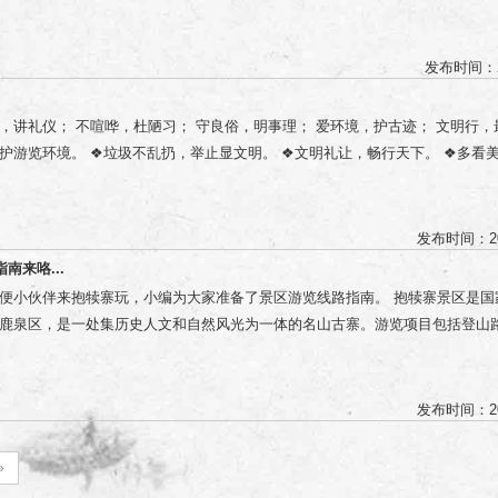
绿地，不摘折花木和果实，不追捉、投打、乱喂动物。 4.保护文物古迹。不
1日-31日） 提交方式 8月16日-8月17日，参赛者将姓名、电话及获奖参赛作
物，拍照摄像遵守规定。 5.爱惜公共设施。不污损客房用品，不损坏公用设
图私信 景区官方抖音号：【石家庄市鹿泉区抱犊寨风景区】，17日下午四点截
，用餐不浪费。 6.尊重别人权利。不强行和外宾合影，不对着别人打喷嚏，
发布时间：2
不予评选。 奖项评选 一等奖（1名）：奖励人民币1000元 ☑热门视频第1，且同
员的劳动，尊重各民族宗教习俗。 7.讲究以礼待人。衣着整洁得体，不在公
2000+、评论数1000+； 二等奖（2名）：奖励人民币800元 ☑热门视频前2-
礼让女士；不讲粗话。 8.提倡健康娱乐。抵制封建迷信活动，拒绝黄、赌、毒
，讲礼仪； 不喧哗，杜陋习； 守良俗，明事理； 爱环境，护古迹； 文明行，
0+、点赞数1000+、评论数500+； 三等奖（3名）：奖励人民币300元 ☑热门视频
护游览环境。 ❖垃圾不乱扔，举止显文明。 ❖文明礼让，畅行天下。 ❖多看
奖励价值145元的景区套票一套，包括双程索道+门票 ☑热门视频第7-16名； 
明相伴。 ❖一花一木皆是景，一言一行要文明。 ❖悠悠森林情，寸寸防火心 
的景区门票一张 ☑热门视频第17-36名。 抱犊寨景区对本次大赛拥有最终解释权
复杂，一旦失火后果不可估量。游客不得在景区内吸烟，更不许使用明火。当
抖音号【石家庄市鹿泉区抱犊寨风景区】私信通知； 2、前6名现金奖获奖者私
或火种。 ❖提前预约进景区，戴好口罩保距离。 ❖进入景区要扫码，体温检测
及入围奖获奖者凭私信到游客中心前台领取奖品，门票当日有效，领取日期截止到2
发布时间：20
隔一米要牢记。 密切关注疫情防控信息，合理安排出行。 充分做好防护，游
来咯...
。 自觉遵守景区秩序，接受测量体温、查验健康码、行程码、登记信息等防护
便小伙伴来抱犊寨玩，小编为大家准备了景区游览线路指南。 抱犊寨景区是国
，不破坏景区景物，不影响他人。 爱惜生态环境，不随地乱扔垃圾，不大声喧
鹿泉区，是一处集历史人文和自然风光为一体的名山古寨。游览项目包括登山
，不独辟蹊径走不寻常路线，不在景区草木繁盛、配电箱等地或者有防火提示
另有索道直达山顶，游客可自行选择。 体力很好且希望循序渐进感受奇寨之美
，随着台阶的升高，海拔的升高，感受不同角度不同层次的美。 登山入口 游
山入口，约2分钟。检票后即可开始步行登山，登山路全长3300米，共有台阶306
发布时间：20
 →抱犊寨题名碑 →韩信祠 →长城 →万佛洞 →牛郎织女家 →金阙宫 →罗汉寺
站
»