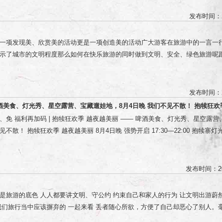
发布时间：2
一项发现美、欣赏美的活动更是一项创造美的活动广大游客在旅游中的一言一
示了城市的文明程度那么如何在快乐旅游的同时做到文明、安全、绿色旅游呢跟
旅游活动时一定要做好防护准备进入景区、公园等游玩时 必须佩戴好口罩遵守
体温做到不扎堆、不聚集一米文明距离，健康安全游玩
发布时间：2
啤酒美食、灯光秀、星空露营、宝藏遛娃地，8月4日晚 我们不见不散！ 抱犊狂欢
、免 福利再加码 | 抱犊狂欢季 越夜越美丽 —— 啤酒美食、灯光秀、星空露营
见不散！ 抱犊狂欢季 越夜越美丽 8月4日晚 强势开启 17:30—22:00 抱犊
营 超然的演出现场、有趣的亲子专区 浪漫的星空露营、神秘的自然之旅 .....
 超福利门票 乐动梦幻园：单人29.9元；双人39.9元；三人49.9元； 17:30—2
上行缆车赠送南天门门票； 南天门门票：30元/人（爬山免费）； 星空露营： 原价
发布时间：20
元/晚 包括：帐篷一顶+天幕一顶+桌椅一套+寝具一套 凭当日索道票（或电子票
抵扣金额最多80元； 自带帐篷场地费 原价199元/晚，活动惊爆价99元/晚。 
是旅游的底色 人人都要讲文明、守公约 约束自己和家人的行为 让文明出游蔚
文至朋友圈，集满38个赞，赠送游乐场门票一张（门市价58元/人），凭集赞
我们旅行当中应该摒弃的 一起来看 丢者随心所欲，方便了自己却恶心了别人。
人限领一次。数量有限，送完为止； 微信转发官微相关推文至朋友圈，集满38
、吐口香糖是我们在出行和旅游过程中最应该摒弃的不文明行为。 在景点排队