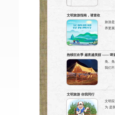
文明旅游指南，请查收
旅游是
养更展
与各类
员测量
抱犊狂欢季 越夜越美丽 —— 
免、免
我们不
烤、露
璀璨盛宴
人 买
699
文明旅游 你我同行
使用，
文明应
相关推
为 是
取，每
意吐痰