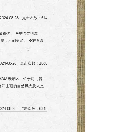
在文物古迹上涂刻，不攀爬
品的播放量、点赞数及评论
施，不贪占小便宜，节约用
止数据统计，没有私信的参
不长期占用公共设施，尊重
024-08-28 点击次数：614
时达到播放量10000+、
共场所袒胸赤膊；礼让老幼
3名，且同时达到播放量
。
最得体。 ❖增强文明意
前4-6名； 优胜奖（10
美景，不刻美名。 ❖旅途漫
入围奖（20名）：奖励价值
景区防火，特别重要，景区
。 补充说明 1、获奖者将
您乘坐缆车时，严禁向窗外
信官方抖音号领取； 3、
保健康。 ❖进入景区要排
022年12月31日。
24-08-28 点击次数：1686
玩要佩戴好口罩，不扎堆、
要求。 爱护景区植物、设
家4A级景区，位于河北省
哗，不乱刻乱画。 景区游
路和山顶的自然风光及人文
的地方吸烟、使用明火。
的朋友，可以选择徒步登
客从游客服务中心购票后步
8级，约1-2个小时。 →
24-08-28 点击次数：6348
 →天堂街 →韩信文化园