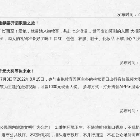
消费抵扣券，每日发放300张，先到先得； 活动期间，景区官方抖音现场直播
为也是不文明行为！轻者遭人白眼或言语褒贬，重者更有游客因插队大打出手。
不定时在快手&抖音平台抽取活动视频，赠送门票代金券，凭私信领取。 领取
嬉笑打闹，对旁人的侧目甚至视而不见，还有公共场所旁若无人的高声打电话
发布时间：20
是无公德心的表现，既有损个人形象，又影响他人。 旅游不能随心所欲 若丢了
抱犊寨开启浪漫之旅！
黑者” 争当文明旅游人 让文明成为最美的风景线
“七”而至！爱她，就带她来抱犊寨，共赴七夕浪漫... 世间变幻莫测的东西 大
至，勾人的礼物准备好了吗？ 口红、包包、衣服、鞋子、化妆品 不够用心？没
不如，来一场浪漫旅行！ 免单之旅 活动时间：8月1日—8月4日 情侣同行，一
转发此条推文至微信朋友圈集满38个赞，赠送一张乐动梦幻园门票（门市价58元
票处兑换，领取当日有效。 夜场预告 精彩不容错过 夏日狂欢夜 越夜越美丽 8月4
发布时间：2
00 抱犊寨灯光、星空、音乐、啤酒、烧烤、露营 超然的演出现场、有趣的亲子专
千元大奖等你来拿！
之旅 ...... 为到场的小伙伴奉献一场璀璨盛宴 一场梦幻的灯光盛宴 一种无上
2年7月3日至2022年8月15日，参与由抱犊寨景区主办的抱犊寨日出抖音短视频
梦幻的灯海中，璀璨的星空下 表白你心仪的她...... 造型百变、创意十足 每一帧都
筑为主题拍摄短视频，可赢1000元现金大奖。 参与方式：打开抖音APP➤搜
 超燃的演出现场，再配上烧烤和啤酒 晚风轻拂 美食、美酒、佳人 浪漫又无比惬意.
点击“立即参与”➤拍摄完成或上传拍摄好的视频作品➤输入标题内容➤@石家庄
“小情人”儿子前世是妈妈的“小情人” 七夕就带着你的小情人来抱犊寨乐动梦幻
定位信息➤点击发布。 活动细则： 作品要求 拍摄内容包括：抱犊寨日出+景区
幸福又欢乐的时光...... 星空下、风景无限 一顶帐篷下，是对诗与远方的追求
证画质清晰，不能添加水印，时长15秒以上； 参赛者必须关注抱犊寨景区官
发布时间：2
互诉情衷 ...... 当黑夜渐渐隐退 我们一起在星空下等待清晨的di一缕阳光 刺
卡抱犊寨最美日出” 话题、“@石家庄市鹿泉区抱犊寨风景区”、添加定位信息； 
日出时的心动让这个浪漫之旅不缺遗憾... 鹊桥上、紫藤花下 感受最浪漫、忠贞
袭，否则取消参赛资格。 创作者不限制发布作品数量； 参赛作品的流量（包
公民国内旅游文明行为公约》 1.维护环境卫生。不随地吐痰和口香糖，不乱
白！ 牛郎织女正相会鹊桥 此时 爱意不需要遮遮掩掩 请握紧你身边人的手 尽
自然流量，严禁采取第三方推流行为； 参赛者同意景区无限次免费使用参赛作
2.遵守公共秩序。不喧哗吵闹，排队遵守秩序，不并行挡道，不在公众场所高声
死不渝 七夕带她来抱犊寨 漫步山间 看云卷云舒、朝阳落霞 让自然万物一起
征集时间 7月3日-8月15日 15日下午四点截止数据统计 （评选时间：8月18日-