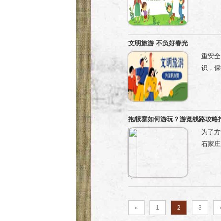
不踩踏
8月2
触摸文
数 截
水用电
赛作品
服务人
文明旅游 不负好春光
点赞数
病残，
重安全
500
识，保
名）：
漫，文
65元
内地形
由官方
扔烟头
优胜奖
队，间
抱犊寨如何游玩？游览线路攻略指南
不聚集
为了方
施设备
石家庄
玩途中
建筑，
山游览
行至登
南天门
→索道
«
1
2
3