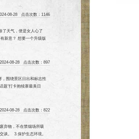
送乐动梦幻园门票； 活动
 旅游时，在公共场所三
地点：游客中心前台
等一系列行为，不仅令人反
24-08-28 点击次数：1146
文明素养 就成了文明
概除了天气，便是女人心了
有新意？ 想要一个升级版
人免单。 （景区门票买一送
/人），凭朋友圈点赞到游
日晚 强势来袭 17:30—
024-08-28 点击次数：897
区 浪漫的星空露营、神秘
的视觉享受 一程璀璨超时空
大赛，围绕景区日出和标志性
是美景... 啤酒烧烤、音
索话题“打卡抱犊寨最美日
..... 都说女儿前世是
市鹿泉区抱犊寨风景区➤添
游乐园，在这个七彩的世界
标志性景点或建筑； 参赛
 星星和月亮一起闪耀 连小
方抖音账号，发布作品参与
024-08-28 点击次数：822
破天幕的缝隙 看过了日落、
参赛作品必须为原创视频，
的爱情传说 对她说出最深
括点赞数、评论数、转发
扔废弃物，不在禁烟场所吸
享浪漫夏夜！ 爱意东升西落
品进行宣传、展播、展
交谈。 3.保护生态环境。
来见证你们的情谊！
20日） （颁奖及作品展示：