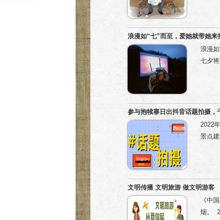
无门槛
塞的行
期间，
五成群
感，也
浪漫如“七”而至，爱她就带她来
的“抹
浪漫如
七夕将
七夕 
一） 
乐场售
22:
参与抱犊寨日出抖音话题拍摄，
的自然
202
之旅 
景点建
乐相伴
出”➤
爸爸的
加景区
里度过
作品保
虫都在
“#打
文明传播 文明旅游 做文明游客
星空 
不得抄
《中国
情的告
数）为
烟。 
浪漫至
览； 